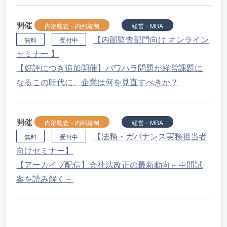
開催
内部監査・内部統制
経営・MBA
【内部監査部門向け オンライン
無料
受付中
セミナー 】
【好評につき追加開催】パワハラ問題が経営課題に
なるこの時代に、企業は何を見直すべきか？
開催
内部監査・内部統制
経営・MBA
【法務・ガバナンス実務担当者
無料
受付中
向けセミナー】
【アーカイブ配信】会社法改正の最新動向～中間試
案を読み解く～