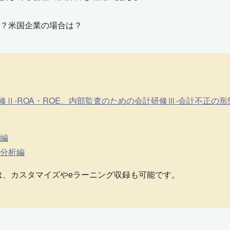
？米国企業の場合は？
Ⅱ-ROA・ROE、内部監査のための会計研修Ⅲ-会計不正の形
礎編
務分析編
は、カスタマイズやeラーニング収録も可能です。