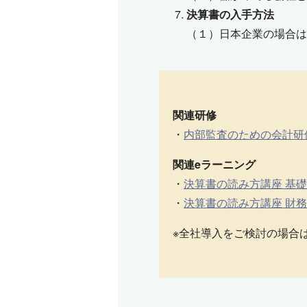
決算書の入手方法
（１）日本企業の場合は
関連研修
・
内部監査のための会計研修
関連eラーニング
・
決算書の読み方講座 基
・
決算書の読み方講座 財
※全社導入をご検討の場合