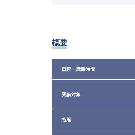
概要
日程・講義時間
受講対象
階層