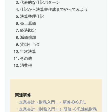
代表的な仕訳パターン
仕訳から決算書作成までやってみよう
決算整理仕訳
売上原価
経過勘定
減価償却
貸倒引当金
年次決算
その他
消費税
関連研修
・
企業会計（財務入門Ⅰ）研修-B/S,P/L
・
企業会計（財務入門Ⅱ）研修 -C/F,連結財務