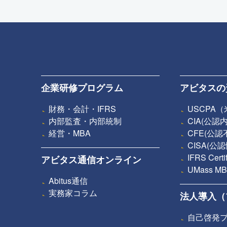
企業研修プログラム
アビタスの
財務・会計・IFRS
USCPA
内部監査・内部統制
CIA(公
経営・MBA
CFE(公
CISA(
IFRS Ce
アビタス通信オンライン
UMass
Abitus通信
実務家コラム
法人導入（
自己啓発プ