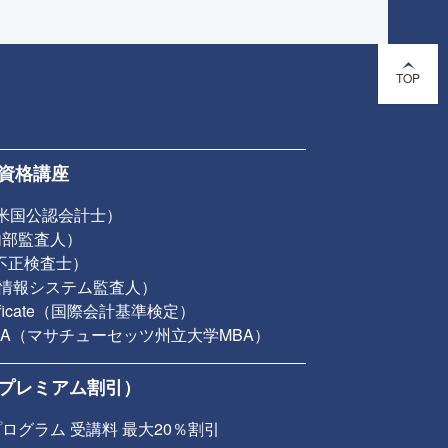
TOP
資格講座
（米国公認会計士）
認内部監査人）
認不正検査士）
公認情報システム監査人）
rtificate（国際会計基準検定）
 MBA（マサチューセッツ州立大学MBA）
プレミアム割引）
ログラム 受講料 最大20％割引