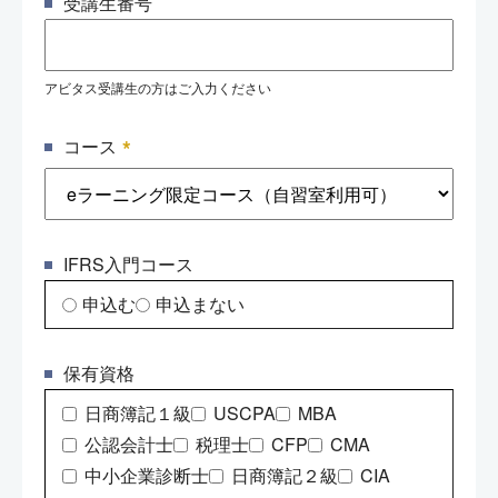
受講生番号
アビタス受講生の方はご入力ください
*
コース
IFRS入門コース
申込む
申込まない
保有資格
日商簿記１級
USCPA
MBA
公認会計士
税理士
CFP
CMA
中小企業診断士
日商簿記２級
CIA