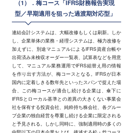
（1）．梅コース「IFRS財務報告実現
型／早期適用を狙った過渡期対応型」
連結会計システムは、大幅改修もしくは刷新。しか
し、企業単体の業務・経理システムは、極力改修を
加えずに、別途マニュアルによるIFRS資産台帳や
出荷済み未検収オーダー一覧表、試算表などを用意
して、マニュアル業務運用でIFRS組替え用の情報
を作り出す方法が、梅コースとなる。IFRSが日本
国内に定着しきる数年先といったスパンで捉えた場
合、この梅コースが適合し続ける企業は、傘下に
IFRSとローカル基準との差異の大きくない事業会
社を保有する投資会社、純粋持ち株会社、各グルー
プ企業の独自経営を尊重し続ける企業に限定される
と予見される。しかし同時に、強制適用時の多くの
中堅以下の日本企業および、後述する松・竹コース