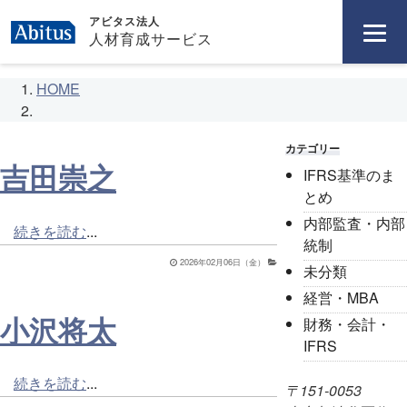
アビタス法人
人材育成サービス
吉田崇之
小沢将太
野村 有季子
李 美娜
川﨑 陽一
HOME
カテゴリー
吉田崇之
IFRS基準のま
とめ
内部監査・内部
続きを読む
...
統制
2026年02月06日（金）
未分類
経営・MBA
小沢将太
財務・会計・
IFRS
続きを読む
...
〒151-0053