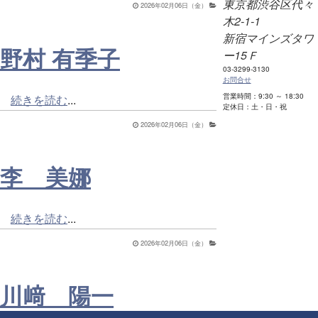
東京都渋谷区代々
2026年02月06日（金）
木2-1-1
新宿マインズタワ
野村 有季子
ー15Ｆ
03-3299-3130
お問合せ
営業時間：9:30 ～ 18:30
続きを読む
...
定休日：土・日・祝
2026年02月06日（金）
李 美娜
続きを読む
...
2026年02月06日（金）
川﨑 陽一