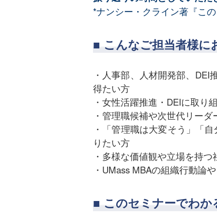
*ナンシー・クライン著『こ
■
こんなご担当者様に
・人事部、人材開発部、DEI
得たい方
・女性活躍推進・DEIに取
・管理職候補や次世代リーダ
・「管理職は大変そう」「自
りたい方
・多様な価値観や立場を持つ
・UMass MBAの組織行動
■
このセミナーでわか