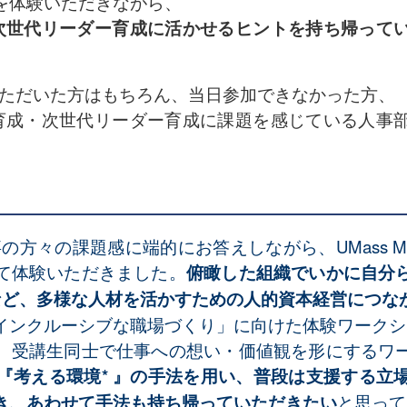
を体験いただきながら、
、次世代リーダー育成に活かせるヒントを持ち帰って
いただいた方はもちろん、当日参加できなかった方、
職育成・次世代リーダー育成に課題を感じている人事
の方々の課題感に端的にお答えしながら、UMass 
て体験いただきました。
俯瞰した組織でいかに自分
成など、多様な人材を活かすための人的資本経営につな
インクルーシブな職場づくり」に向けた体験ワークシ
、受講生同士で仕事への想い・価値観を形にするワ
『考える環境* 』の手法を用い、普段は支援する立
き、あわせて手法も持ち帰っていただきたい
と思って