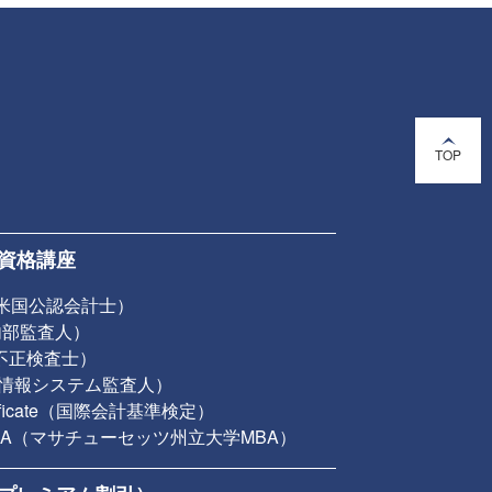
TOP
資格講座
（米国公認会計士）
認内部監査人）
認不正検査士）
公認情報システム監査人）
rtificate（国際会計基準検定）
 MBA（マサチューセッツ州立大学MBA）