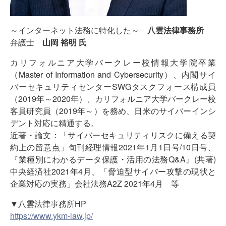
～インターネット法務に特化した～
八雲法律事務所
弁護士
山岡 裕明 氏
カリフォルニア大学バークレー校情報大学院卒業
（Master of Information and Cybersecurity）、内閣サイ
バーセキュリティセンターSWGタスクフォース構成員
（2019年～2020年）、カリフォルニア大学バークレー校
客員研究員（2019年～）を務め、日米のサイバーインシ
デント対応に精通する。
近著・論文：「サイバーセキュリティリスクに備える契
約上の留意点」旬刊経理情報2021年1月1日号/10日号、
『業種別にわかるデータ保護・活用の法務Q&A』(共著)
中央経済社2021年4月、「脅迫型サイバー攻撃の現状と
企業対応の実務」会社法務A2Z 2021年4月 等
▼八雲法律事務所HP
https://www.ykm-law.jp/