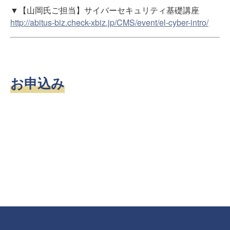
▼【山岡氏ご担当】サイバーセキュリティ基礎講座
http://abitus-biz.check-xbiz.jp/CMS/event/el-cyber-intro/
お申込み
本イベントは申込みを締め切りました。