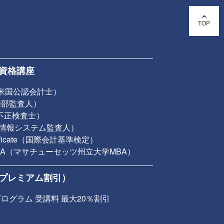
TOP
資格講座
（米国公認会計士）
認内部監査人）
認不正検査士）
公認情報システム監査人）
rtificate（国際会計基準検定）
 MBA（マサチューセッツ州立大学MBA）
プレミアム割引）
ログラム 受講料 最大20％割引