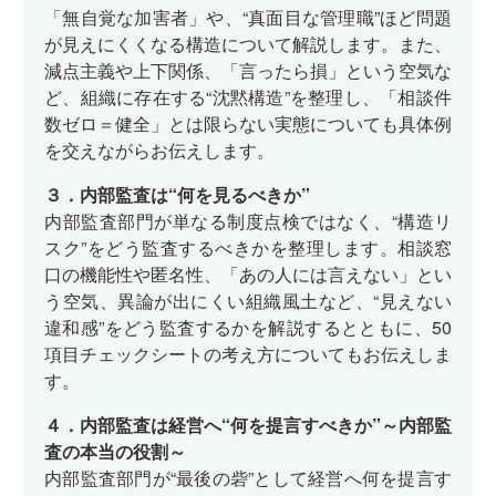
「無自覚な加害者」や、“真面目な管理職”ほど問題
が見えにくくなる構造について解説します。また、
減点主義や上下関係、「言ったら損」という空気な
ど、組織に存在する“沈黙構造”を整理し、「相談件
数ゼロ＝健全」とは限らない実態についても具体例
を交えながらお伝えします。
３．内部監査は“何を見るべきか”
内部監査部門が単なる制度点検ではなく、“構造リ
スク”をどう監査するべきかを整理します。相談窓
口の機能性や匿名性、「あの人には言えない」とい
う空気、異論が出にくい組織風土など、“見えない
違和感”をどう監査するかを解説するとともに、50
項目チェックシートの考え方についてもお伝えしま
す。
４．内部監査は経営へ“何を提言すべきか”～内部監
査の本当の役割～
内部監査部門が“最後の砦”として経営へ何を提言す