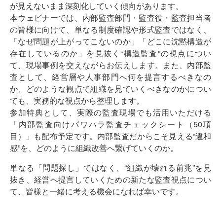
が見えないまま深刻化していく傾向があります。
本ウェビナーでは、内部監査部門・監査役・監査担当者
の皆様に向けて、単なる制度確認や形式監査ではなく、
「なぜ問題が上がってこないのか」「どこに沈黙構造が
存在しているのか」を見抜く“構造監査”の視点につい
て、現場事例を交えながらお伝えします。また、内部監
査として、経営層や人事部門へ何を提言するべきなの
か、どのような観点で組織を見ていくべきなのかについ
ても、実務的な視点から整理します。
参加特典として、実際の監査現場でも活用いただける
「内部監査向けパワハラ監査チェックシート（50項
目）」も配布予定です。内部監査だからこそ見える“違和
感”を、どのように組織改善へ繋げていくのか。
単なる「問題探し」ではなく、“組織が壊れる前兆”を見
抜き、経営へ提言していくための新たな監査視点につい
て、皆様と一緒に考える機会になれば幸いです。