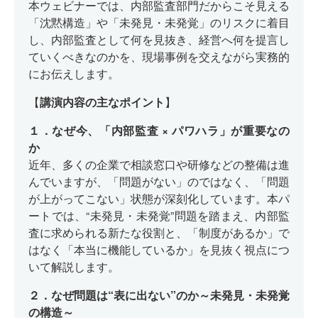
本ウェビナーでは、内部監査部門だからこそ見える
「沈黙構造」や「未発見・未発覚」のリスクに着目
し、内部監査として何を見抜き、経営へ何を提言し
ていくべきなのかを、現場事例を交えながら実務的
にお伝えします。
【
講演内容の主なポイント
】
１．なぜ今、「内部監査 × パワハラ」が重要なの
か
近年、多くの企業で相談窓口や研修などの整備は進
んでいますが、「問題がない」のではなく、「問題
が上がってこない」状態が深刻化しています。本パ
ートでは、“未発見・未発覚”問題を踏まえ、内部監
査に求められる新たな役割と、「制度があるか」で
はなく「本当に機能しているか」を見抜く視点につ
いて解説します。
２．なぜ問題は“表に出ない”のか～未発見・未発覚
の構造～