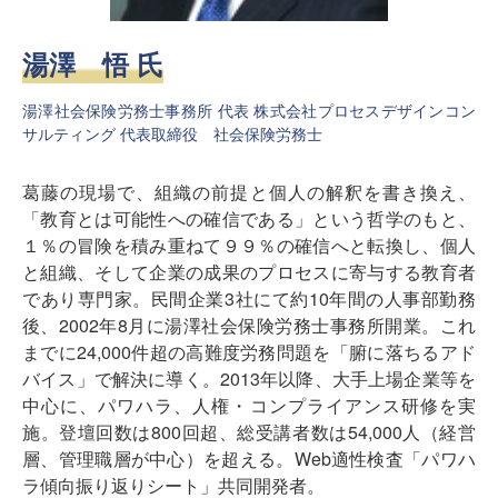
湯澤 悟 氏
湯澤社会保険労務士事務所 代表 株式会社プロセスデザインコン
サルティング 代表取締役 社会保険労務士
葛藤の現場で、組織の前提と個人の解釈を書き換え、
「教育とは可能性への確信である」という哲学のもと、
１％の冒険を積み重ねて９９％の確信へと転換し、個人
と組織、そして企業の成果のプロセスに寄与する教育者
であり専門家。民間企業3社にて約10年間の人事部勤務
後、2002年8月に湯澤社会保険労務士事務所開業。これ
までに24,000件超の高難度労務問題を「腑に落ちるアド
バイス」で解決に導く。2013年以降、大手上場企業等を
中心に、パワハラ、人権・コンプライアンス研修を実
施。登壇回数は800回超、総受講者数は54,000人（経営
層、管理職層が中心）を超える。Web適性検査「パワハ
ラ傾向振り返りシート」共同開発者。