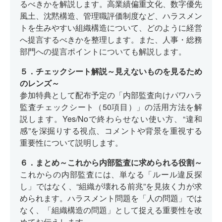
るべきかを解説します。高業績偏重文化、数字優先
風土、沈黙構造、管理職評価制度など、ハラスメン
トを生みやすい組織構造について、どのように経営
へ提言するべきかを整理します。また、人事・総務
部門への提言ポイントについても解説します。
５．チェックシート解説～見えないものを見るため
のレンズ～
参加特典として配布予定の「内部監査向けパワハラ
監査チェックシート（50項目）」の活用方法を解
説します。Yes/Noで終わらせない使い方、“違和
感”を深掘りする視点、コメントや背景を重視する
重要性について説明します。
６．まとめ～これから内部監査に求められる役割～
これからの内部監査には、単なる「ルール違反探
し」ではなく、“組織が壊れる前兆”を見抜く力が求
められます。ハラスメント問題を「人の問題」では
なく、「組織構造の問題」として捉える重要性を改
めてお伝えします。