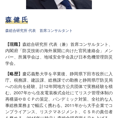
森 健 氏
森総合研究所 代表 首席コンサルタント
【
現職
】
森総合研究所 代表（兼）首席コンサルタント、
内閣府「防災技術の海外展開に向けた官民連絡会」メン
バー、所属学会は、地域安全学会及び日本危機管理防災
学会。
【
略歴
】
慶応義塾大学を卒業後、静岡県下田市役所に入
庁。税務課、建設課、総務課での勤務と静岡県庁防災局
への出向を経験、計12年間地方公共団体で実務経験を積
む。2007年から住友電装株式会社にてリスク管理体制の
再構築やＢＣＰの策定、パンデミック対策、全社的な人
事総務業務まで幅広く携わる。2011年から大手企業でコ
ンプライアンス、リスクマネジメント、ＣＳＲの責任者
を務める。2015年に独立し森総合研究所を立ち上げる。