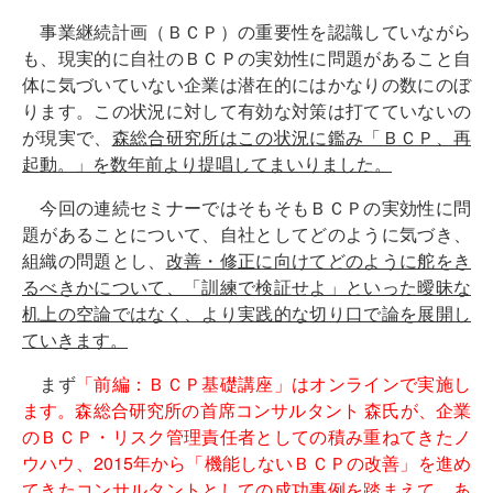
事業継続計画（ＢＣＰ）の重要性を認識していながら
も、現実的に自社のＢＣＰの実効性に問題があること自
体に気づいていない企業は潜在的にはかなりの数にのぼ
ります。この状況に対して有効な対策は打てていないの
が現実で、
森総合研究所はこの状況に鑑み「ＢＣＰ、再
起動。」を数年前より提唱してまいりました。
今回の連続セミナーではそもそもＢＣＰの実効性に問
題があることについて、自社としてどのように気づき、
組織の問題とし、
改善・修正に向けてどのように舵をき
るべきかについて、「訓練で検証せよ」といった曖昧な
机上の空論ではなく、より実践的な切り口で論を展開し
ていきます。
まず
「前編：ＢＣＰ基礎講座」はオンラインで実施し
ます。森総合研究所の首席コンサルタント 森氏が、企業
のＢＣＰ・リスク管理責任者としての積み重ねてきたノ
ウハウ、2015年から「機能しないＢＣＰの改善」を進め
てきたコンサルタントとしての成功事例を踏まえて、あ