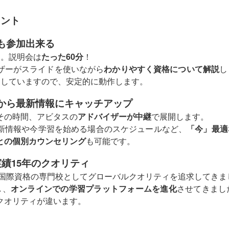
イント
も参加出来る
す。説明会は
たった60分
！
ザーがスライドを使いながら
わかりやすく資格について解説
し
用していますので、安定的に動作します。
から最新情報にキャッチアップ
その時間、アビタスの
アドバイザーが中継
で展開します。
新情報や今学習を始める場合のスケジュールなど、
「今」最適
との個別カウンセリング
も可能です。
績15年のクオリティ
、国際資格の専門校としてグローバルクオリティを追求してきま
し、
オンラインでの学習プラットフォームを進化
させてきまし
クオリティが違います。