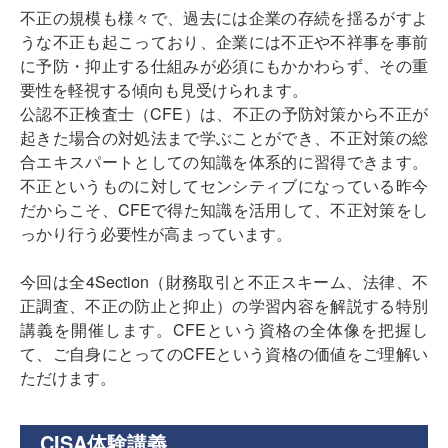
不正の規模も様々で、過去には企業の存続を揺るがすよ
うな不正も起こっており、企業には不正や不祥事を事前
に予防・抑止する仕組みが必須にもかかわらず、その重
要性を軽視する傾向も見受けられます。
公認不正検査士（CFE）は、不正の予防対策から不正が
起きた場合の対処法まで学ぶことができ、不正対策の総
合エキスパートとしての知識を体系的に習得できます。
不正というものに対してセンシティブになっている昨今
だからこそ、CFEで得た知識を活用して、不正対策をし
っかり行う必要性が高まっています。
今回は全4Section（財務取引と不正スキーム、法律、不
正調査、不正の防止と抑止）の学習内容を解説する特別
講義を開催します。CFEという資格の全体像を把握し
て、ご自身にとってのCFEという資格の価値をご理解い
ただけます。
CISA体験講義