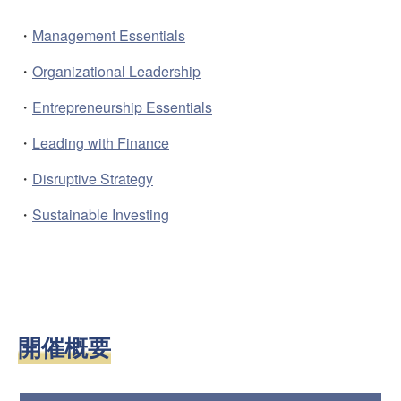
・
Management Essentials
・
Organizational Leadership
・
Entrepreneurship Essentials
・
Leading with Finance
・
Disruptive Strategy
・
Sustainable Investing
開催概要