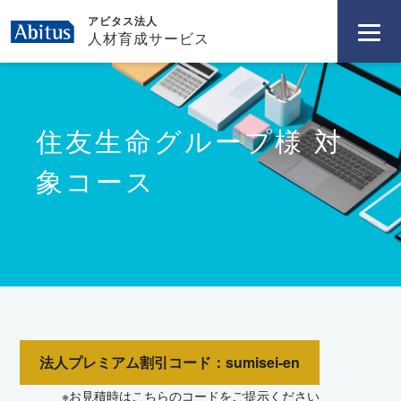
アビタス法人
人材育成サービス
住友生命グループ様 対
象コース
法人プレミアム割引コード：sumisei-en
※お見積時はこちらのコードをご提示ください