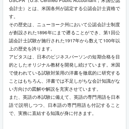
USCPA（U.S. Certified Public Accountant；米国公認
会計士）とは、米国各州が認定する公認会計士資格で
す。
その歴史は、ニューヨーク州において公認会計士制度
が創設された1896年にまで遡ることができ、第1回公
認会計士試験が施行された1917年から数えて100年以
上の歴史を誇ります。
アビタスは、日本のビジネスパーソンの短期合格を目
的としたオリジナル教材を開発し続けています。米国
で使われている試験対策用の洋書を徹底的に研究する
ことはもちろん、洋書では不足しがちな会計知識がな
い方向けの図解や解説を充実させています。
また、英語の本試験に備えて、英語の専門用語を日本
語で説明しつつ、日本語の専門用語も付記すること
で、実務に直結する知識が身に付きます。