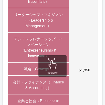
Essentials）
リーダーシップ・マネジメン
ト（Leadership &
Management）
アントレプレナーシップ・イ
ノベーション
（Entrepreneurship &
Innovation）
戦略（Strategy）
$1,850
scrollable
会計・ファイナンス（Finance
& Accounting）
企業と社会（Business in