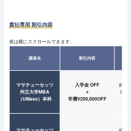
貴社専用 割引内容
表は横にスクロールできます。
講座名
割引内容
マサチューセッツ
入学金 OFF
経営
州立大学MBA
＋
ト層
（UMass）本科
学費¥200,000OFF
な
マサチューセッツ
経営