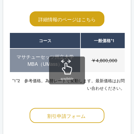
詳細情報のページはこちら
コース
一般価格
*1
マサチューセッツ州立大学
￥4,800,000
MBA（UMass）
scrollable
*1*2 参考価格。為替レートで変動します。最新価格はお問
い合わせください。
割引申請フォーム