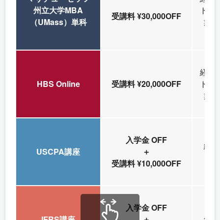
州立大学MBA
ト候
受講料 ¥30,000OFF
（UMass）単科
業部
経営
HBS Online
受講料 ¥20,000OFF
ト候
業部
入学金 OFF
経理
USCPA講座
＋
経
受講料 ¥10,000OFF
入学金 OFF
IFRS講座
＋
経理