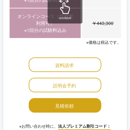
オンラインコース（自習室
scrollable
利用可）
￥443,300
※1回分の試験料込み
※価格は税込です。
資料請求
説明会予約
見積依頼
※お問い合わせ時に、
法人プレミアム割引コード：