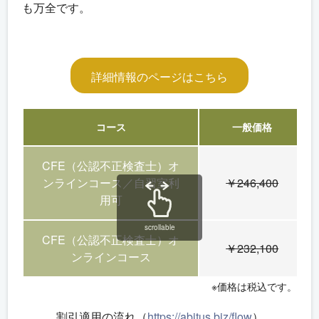
も万全です。
詳細情報のページはこちら
コース
一般価格
CFE（公認不正検査士）オ
ンラインコース／自習室利
￥246,400
用可
scrollable
CFE（公認不正検査士）オ
￥232,100
ンラインコース
※価格は税込です。
割引適用の流れ（
https://abitus.biz/flow
）