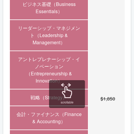
ビジネス基礎（Business
Essentials）
リーダーシップ・マネジメン
ト（Leadership &
Management）
アントレプレナーシップ・イ
ノベーション
（Entrepreneurship &
Innovation）
戦略（Strategy）
$1,850
scrollable
会計・ファイナンス（Finance
& Accounting）