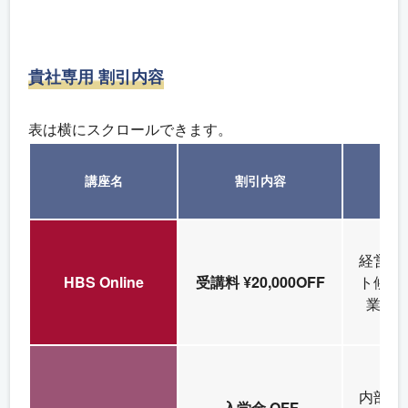
貴社専用 割引内容
表は横にスクロールできます。
講座名
割引内容
推
経営・
HBS Online
受講料 ¥20,000OFF
ト候補
業部
内部監
入学金 OFF