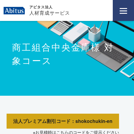
アビタス法人
人材育成サービス
商工組合中央金庫様 対
象コース
法人プレミアム割引コード：shokochukin-en
※お見積時はこちらのコードをご提示ください