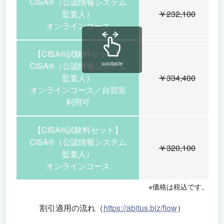
CISA®（公認情報システム
監査人）
￥232,100
オンラインコース
【CISA®試験料セット】
scrollable
CISA®（公認情報システム
監査人）
￥334,400
オンラインコース／自習室
利用可
【CISA®試験料セット】
CISA®（公認情報システム
￥320,100
監査人）
オンラインコース
※価格は税込です。
割引適用の流れ（
https://abitus.biz/flow
）