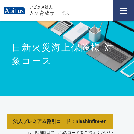
アビタス法人
人材育成サービス
日新火災海上保険様 対
象コース
法人プレミアム割引コード：nisshinfire-en
※お見積時はこちらのコードをご提示ください