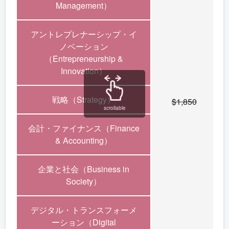
Management）
アントレプレナーシップ・イ
ノベーション
（Entrepreneurship &
Innovation）
戦略（Strategy）
$1,850
scrollable
会計・ファイナンス（Finance
& Accounting）
企業と社会（Business in
Society）
デジタル・トランスフォーメ
ーション（Digital