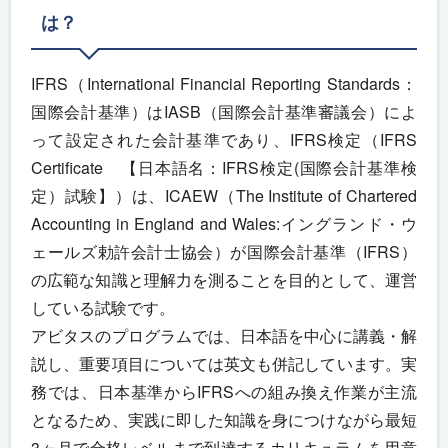
は？
IFRS（International Financial Reporting Standards：
国際会計基準）はIASB（国際会計基準審議会）によ
って設定された会計基準であり、IFRS検定（IFRS
Certificate 【日本語名：IFRS検定(国際会計基準検
定）試験】）は、ICAEW（The Institute of Chartered
Accounting in England and Wales:イングランド・ウ
ェールズ勅許会計士協会）が国際会計基準（IFRS）
の広範な知識と理解力を測ることを目的として、運営
している試験です。
アビタスのプログラムでは、日本語を中心に講義・解
説し、重要項目については英文も併記しています。実
務では、日本基準からIFRSへの組み換え作業が主流
となるため、実践に即した知識を身につけながら最短
3ヶ月で合格レベルまで到達するカリキュラムを用意