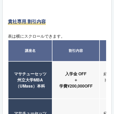
貴社専用 割引内容
表は横にスクロールできます。
講座名
割引内容
マサチューセッツ
入学金 OFF
経営
州立大学MBA
＋
ト層
（UMass）本科
学費¥200,000OFF
な
マサチューセッツ
経営