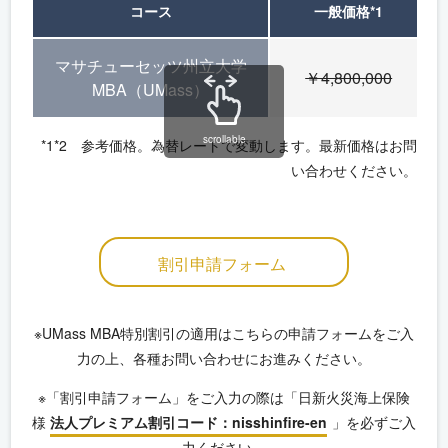
コース
一般価格
*1
マサチューセッツ州立大学
￥4,800,000
MBA（UMass）
scrollable
*1*2 参考価格。為替レートで変動します。最新価格はお問
い合わせください。
割引申請フォーム
※UMass MBA特別割引の適用はこちらの申請フォームをご入
力の上、各種お問い合わせにお進みください。
※「割引申請フォーム」をご入力の際は「日新火災海上保険
様
法人プレミアム割引コード：nisshinfire-en
」を必ずご入
力ください。