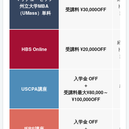
州立大学MBA
ト候
受講料 ¥30,000OFF
（UMass）単科
業部
経営
HBS Online
受講料 ¥20,000OFF
ト候
業部
入学金 OFF
＋
経理
USCPA講座
受講料最大¥80,000～
経
¥100,000OFF
入学金 OFF
IFRS講座
＋
経理