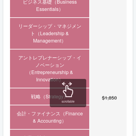
ビジネス基礎（Business
Essentials）
リーダーシップ・マネジメン
ト（Leadership &
Management）
アントレプレナーシップ・イ
ノベーション
（Entrepreneurship &
Innovation）
戦略（Strategy）
$1,850
scrollable
会計・ファイナンス（Finance
& Accounting）