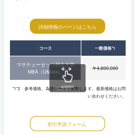
詳細情報のページはこちら
コース
一般価格
*1
マサチューセッツ州立大学
￥4,800,000
MBA（UMass）
scrollable
*1*2 参考価格。為替レートで変動します。最新価格はお問
い合わせください。
割引申請フォーム