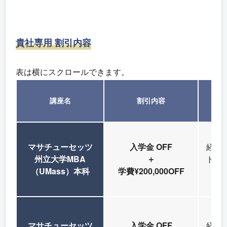
貴社専用 割引内容
表は横にスクロールできます。
講座名
割引内容
マサチューセッツ
入学金 OFF
経営
州立大学MBA
＋
ト層
（UMass）本科
学費¥200,000OFF
な
マサチューセッツ
入学金 OFF
経営