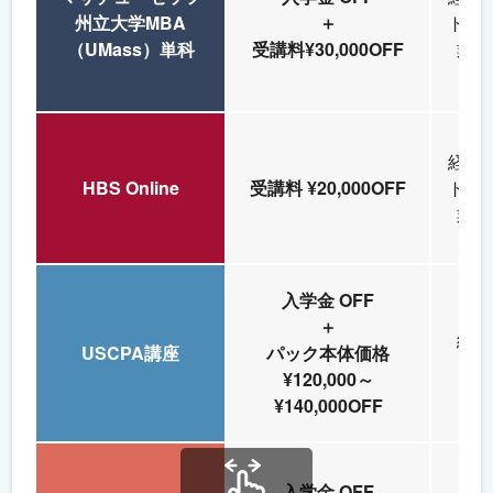
州立大学MBA
＋
ト候
（UMass）単科
受講料¥30,000OFF
業部
経営
HBS Online
受講料 ¥20,000OFF
ト候
業部
入学金 OFF
＋
経理
USCPA講座
パック本体価格
経
¥120,000～
¥140,000OFF
入学金 OFF