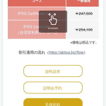
コース
一般価格
IFRS Certificateコース
￥247,500
IFRS Certificate
scrollable
￥254,100
（自習室利用可）コース
※価格は税込です。
割引適用の流れ（
https://abitus.biz/flow
）
資料請求
説明会予約
見積依頼