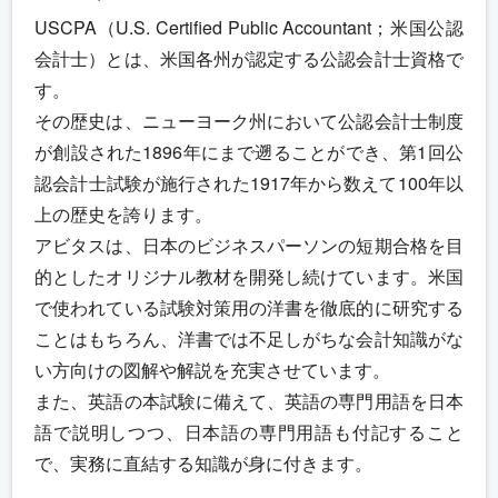
USCPA（U.S. Certified Public Accountant；米国公認
会計士）とは、米国各州が認定する公認会計士資格で
す。
その歴史は、ニューヨーク州において公認会計士制度
が創設された1896年にまで遡ることができ、第1回公
認会計士試験が施行された1917年から数えて100年以
上の歴史を誇ります。
アビタスは、日本のビジネスパーソンの短期合格を目
的としたオリジナル教材を開発し続けています。米国
で使われている試験対策用の洋書を徹底的に研究する
ことはもちろん、洋書では不足しがちな会計知識がな
い方向けの図解や解説を充実させています。
また、英語の本試験に備えて、英語の専門用語を日本
語で説明しつつ、日本語の専門用語も付記すること
で、実務に直結する知識が身に付きます。